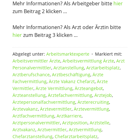
Mehr Informationen? Als Arbeitgeber bitte
hier
zum Beitrag 2 klicken …
Mehr Informationen? Als Arzt oder Ärztin bitte
hier
zum Beitrag 3 klicken …
Abgelegt unter:
Arbeitsmarktexperte
Markiert mit:
Arbeitsvermittler Ärzte
,
Arbeitsvermittlung Ärzte
,
Arzt
Personalvermittler
,
Arztanstellung
,
Arztarbeitsplatz
,
Arztberufschance
,
Arztbeschäftigung
,
Ärzte
Fachvermittlung
,
Ärzte Vakanz Chefarzt
,
Ärzte
Vermittler
,
Ärzte Vermittlung
,
Ärzteangebot
,
Ärzteanstellung
,
Ärztefachvermittlung
,
Ärztejob
,
Ärztepersonalfachvermittlung
,
Ärzterecruiting
,
Ärztevakanz
,
Ärztevermittler
,
Ärztevermittlung
,
Arztfachvermittlung
,
Arztkarriere
,
Arztpersonalvermittler
,
Arztposition
,
Arztstelle
,
Arztvakanz
,
Arztvermittler
,
Arztvermittlung
,
Chefarztanstellung
,
Chefarztarbeitsplatz
,