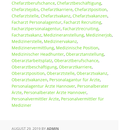
Chefarztberufschance
,
Chefarztbeschäftigung
,
Chefärztejobs
,
Chefarztkarriere
,
Chefarztposition
,
Chefarztstelle
,
Chefarztvakanz
,
Chefarztvakanzen
,
Facharzt Personalagentur
,
Facharzt Recruiting
,
Facharztpersonalagentur
,
Facharztrecruiting
,
Facharztvakanz
,
Medizineranstellung
,
Medizinerjob
,
Medizinerstelle
,
Medizinervakanz
,
Medizinervermittlung
,
Medizinische Position
,
Medizinischer Headhunter
,
Oberarztanstellung
,
Oberarztarbeitsplatz
,
Oberarztberufschance
,
Oberarztbeschäftigung
,
Oberarztkarriere
,
Oberarztposition
,
Oberarztstelle
,
Oberarztvakanz
,
Oberarztvakanzen
,
Personalagantur für Ärzte
,
Personalagentur Ärzte Hannover
,
Personalberater
Ärzte
,
Personalberater Ärzte Hannover
,
Personalvermittler Ärzte
,
Personalvermittler für
Mediziner
AUGUST 29, 2019
BY
ADMIN