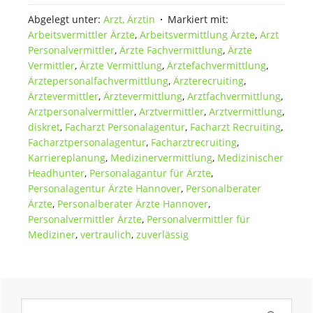
Abgelegt unter:
Arzt, Ärztin
Markiert mit:
Arbeitsvermittler Ärzte
,
Arbeitsvermittlung Ärzte
,
Arzt
Personalvermittler
,
Ärzte Fachvermittlung
,
Ärzte
Vermittler
,
Ärzte Vermittlung
,
Ärztefachvermittlung
,
Ärztepersonalfachvermittlung
,
Ärzterecruiting
,
Ärztevermittler
,
Ärztevermittlung
,
Arztfachvermittlung
,
Arztpersonalvermittler
,
Arztvermittler
,
Arztvermittlung
,
diskret
,
Facharzt Personalagentur
,
Facharzt Recruiting
,
Facharztpersonalagentur
,
Facharztrecruiting
,
Karriereplanung
,
Medizinervermittlung
,
Medizinischer
Headhunter
,
Personalagantur für Ärzte
,
Personalagentur Ärzte Hannover
,
Personalberater
Ärzte
,
Personalberater Ärzte Hannover
,
Personalvermittler Ärzte
,
Personalvermittler für
Mediziner
,
vertraulich
,
zuverlässig
Seitenspalte
Seite