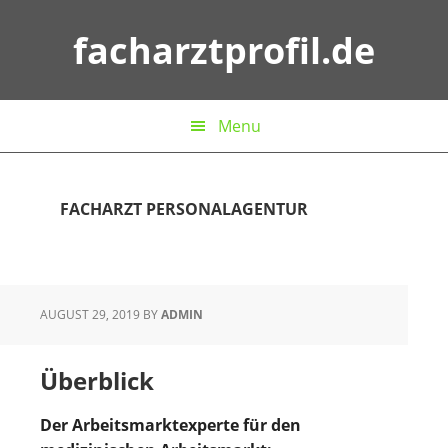
Zur
Zum
Zur
Zur
Hauptnavigation
Inhalt
Seitenspalte
Fußzeile
facharztprofil.de
springen
springen
springen
springen
Menu
FACHARZT PERSONALAGENTUR
AUGUST 29, 2019
BY
ADMIN
Überblick
Der Arbeitsmarktexperte für den